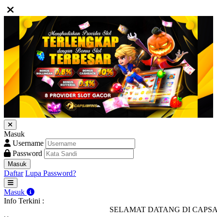
Masuk
Username
Password
Masuk
Daftar
Lupa Password?
Masuk
Info Terkini :
SELAMAT DATANG DI CAPSAWINS Sit