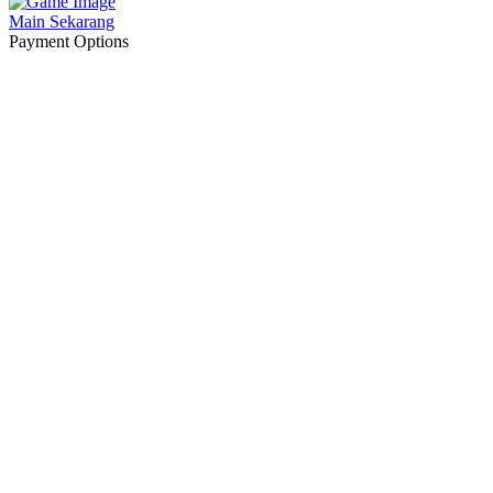
Main Sekarang
Payment Options